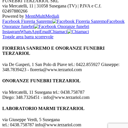
FUNEBRI TERZARIOL SRL
via Mercatelli, 11 | 31058 Susegana (TV) | P.IVA e C.f.
02497880266
Powered by
MentiMultiMediali
Facebook Fioreria Sanremo
Facebook
Onoranze funebri
Instagram
WhatsApp
Email
Chiamaci
Toggle area barra scorrevole
FIORERIA SANREMO E ONORANZE FUNEBRI
TERZARIOL
via De Gasperi, 1 San Polo di Piave tel.: 0422.855927 Giuseppe:
348.7839423 - fioreria@www.terzariol.com
ONORANZE FUNEBRI TERZARIOL
via Mercatelli, 11 Susegana tel.: 0438.758787
Diego: 348.7326451 - info@www.terzariol.com
LABORATORIO MARMI TERZARIOL
via Giuseppe Verdi, 5 Susegana
tel.: 0438.758787 info@www.terzariol.com