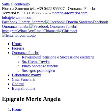
Salta al contenuto
Fioreria Sanremo tel.: +39 0422 855927 - Onoranze Funebri
Terzariol tel.: +39 0438 758787
|
fioreria@terzariol.com,
info@terzariol.com
Facebook Fioreria Sanremo
Facebook
Onoranze funebri
Instagram
WhatsApp
Email
Chiamaci
Home
Fioreria
Onoranze funebri
Reversibilità pensione e Successione ereditaria
So. Crem. Treviso
Pilato onoranze funebri
Sostegno psicologico
Laboratorio marmi
Casa Funeraria
Contatti
Epigrafi online
Epigrafe Merlo Angela
Home