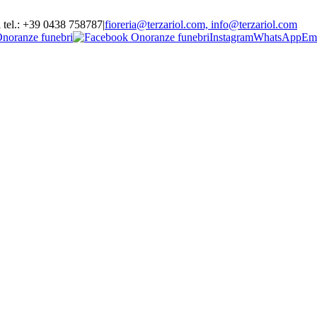
l tel.: +39 0438 758787
|
fioreria@terzariol.com, info@terzariol.com
noranze funebri
Instagram
WhatsApp
Em