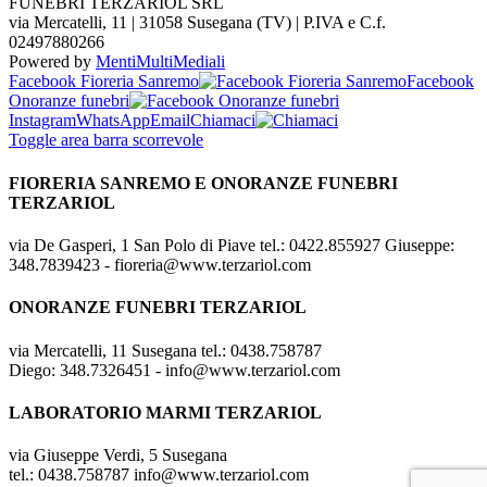
FUNEBRI TERZARIOL SRL
via Mercatelli, 11 | 31058 Susegana (TV) | P.IVA e C.f.
02497880266
Powered by
MentiMultiMediali
Facebook Fioreria Sanremo
Facebook
Onoranze funebri
Instagram
WhatsApp
Email
Chiamaci
Toggle area barra scorrevole
FIORERIA SANREMO E ONORANZE FUNEBRI
TERZARIOL
via De Gasperi, 1 San Polo di Piave tel.: 0422.855927 Giuseppe:
348.7839423 - fioreria@www.terzariol.com
ONORANZE FUNEBRI TERZARIOL
via Mercatelli, 11 Susegana tel.: 0438.758787
Diego: 348.7326451 - info@www.terzariol.com
LABORATORIO MARMI TERZARIOL
via Giuseppe Verdi, 5 Susegana
tel.: 0438.758787 info@www.terzariol.com