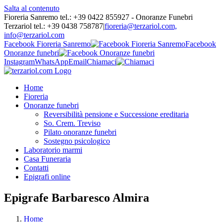
Salta al contenuto
Fioreria Sanremo tel.: +39 0422 855927 - Onoranze Funebri
Terzariol tel.: +39 0438 758787
|
fioreria@terzariol.com,
info@terzariol.com
Facebook Fioreria Sanremo
Facebook
Onoranze funebri
Instagram
WhatsApp
Email
Chiamaci
Home
Fioreria
Onoranze funebri
Reversibilità pensione e Successione ereditaria
So. Crem. Treviso
Pilato onoranze funebri
Sostegno psicologico
Laboratorio marmi
Casa Funeraria
Contatti
Epigrafi online
Epigrafe Barbaresco Almira
Home